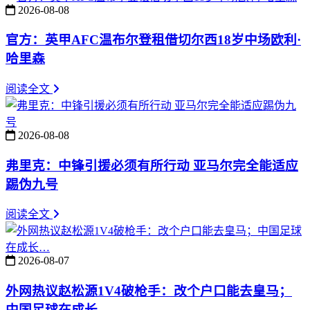
2026-08-08
官方：英甲AFC温布尔登租借切尔西18岁中场欧利·
哈里森
阅读全文
2026-08-08
弗里克：中锋引援必须有所行动 亚马尔完全能适应
踢伪九号
阅读全文
2026-08-07
外网热议赵松源1V4破枪手：改个户口能去皇马；
中国足球在成长…