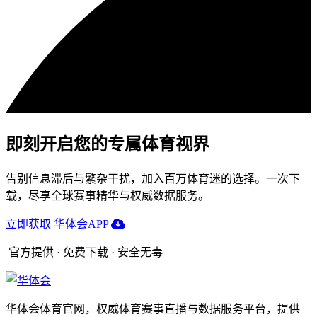
即刻开启您的专属体育视界
告别信息滞后与繁杂干扰，加入百万体育迷的选择。一次下
载，尽享全球赛事精华与权威数据服务。
立即获取 华体会APP
官方提供 · 免费下载 · 安全无毒
华体会体育官网，权威体育赛事直播与数据服务平台，提供