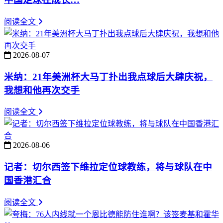
阅读全文
2026-08-07
米纳：21年美洲杯大马丁扑出我点球后大肆庆祝，
我想和他再次交手
阅读全文
2026-08-06
记者：切尔西签下维拉定位球教练，将与球队在中
国香港汇合
阅读全文