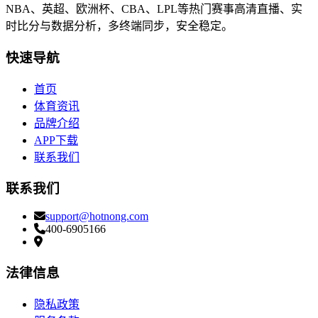
NBA、英超、欧洲杯、CBA、LPL等热门赛事高清直播、实
时比分与数据分析，多终端同步，安全稳定。
快速导航
首页
体育资讯
品牌介绍
APP下载
联系我们
联系我们
support@hotnong.com
400-6905166
法律信息
隐私政策