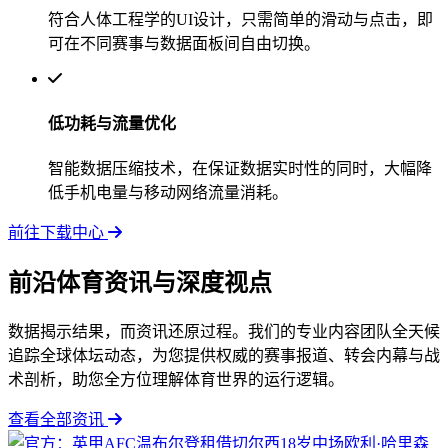
符合人体工程学的UI设计，只需简单的滑动与点击，即
可在不同赛事与数据面板间自由切换。
低功耗与流量优化
智能数据压缩技术，在保证数据实时性的同时，大幅降
低手机电量与移动网络流量消耗。
前往下载中心
前沿体育资讯与深度视点
数据揭示结果，而资讯还原过程。我们的专业内容团队全天候
追踪全球体坛动态，为您提供权威的赛事报道、转会内幕与战
术剖析，助您全方位理解体育世界的运行逻辑。
查看全部资讯